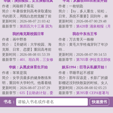
华娱：演技模拟，女主演都当真
半岛：从躲在idol衣柜里开始
作者：闲敲棋子看花
作者：一枚钥匙
了
简介：年暑假拿到高考录取通知
简介：【hy，多人重生，轻松，
书的那天，周既白忽然觉醒了前
日常。系统不重要】回到年，林
世记忆。成年人的记忆告诉他，
更新时间：2026-08-07 21:03:42
慕延原本打算凭借系统赚点小
更新时间：2026-08-07 00:29:48
生于大千世界，...
最新章节：
第四百六十三幕 因为
钱，过上咸鱼生活...
最新章节：
第428章 涌泉相报（月
我是华威的梦想大使，喜欢三折
票日万110）
我的海克斯校园日常
我在中东当王爷
叠很合理吧
作者：画中野兽
作者：万古青天一株柳
简介：【关键词：大学校园、海
简介：黄毛大学牲魂穿到了年沙
克斯、日常、恋爱】重回高考前
特...
一个月，林远看着眼前每周刷新
更新时间：2026-08-08 01:53:39
更新时间：2026-08-07 09:14:53
的海克斯选项，...
最新章节：
401、坦白局，三女修
最新章节：
第705章 伊拉克北部收
罗场（一）
官
华娱：从黑皮体育生开始
娱乐1994：巨导从私摄开始！
作者：笨笨是我
作者：早睡早起不感冒
简介：女学员最多的健身教练朱
简介：那年应该是，长影厂的摄
明，重回年大学时代。他看着镜
影棚还没到快散架的时候。女人
子中皮肤黝黑、身材健硕的自
更新时间：2026-08-07 23:07:29
只披了一层薄纱，羞愤欲绝。身
更新时间：2026-08-08 02:05:23
己，思来想去，决...
最新章节：
635【云助农计划，委
体被巨大蝴蝶布...
最新章节：
第395章 CEPA签署与
员身份到手，好用的虎皮】
港人北上的热潮
书名：