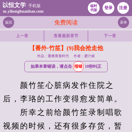
以恒文学
手机版
临时
登录
注册
书架
m.yihenghuanbao.com
免费阅读
返回
菜单
上一章
查看最新章节
下一章
【番外·竹笙】(9)我会抢走他
作品：重燃青葱时代
作者：蜜汁姬
如果本章错误，请点击
报错
10秒纠正
　　颜竹笙心脏病发作住院之
后，李珞的工作变得愈发简单。
　　所幸之前给颜竹笙录制唱歌
视频的时候，还有很多存货，暂