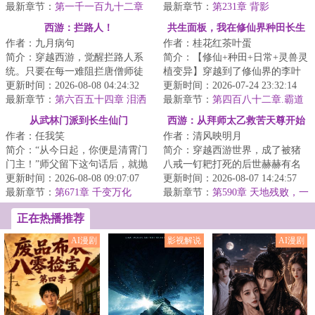
育子嗣就能获得奖...
最新章节：
第一千一百九十二章
无靠，风雨独行...
最新章节：
第231章 背影
西游：拦路人！
共生面板，我在修仙界种田长生
作者：九月病句
作者：桂花红茶叶蛋
简介：穿越西游，觉醒拦路人系
简介：【修仙+种田+日常+灵兽灵
统。只要在每一难阻拦唐僧师徒
植变异】穿越到了修仙界的李叶
取经的脚步就可以获得奖励。拦
更新时间：2026-08-08 04:24:32
获得了五色的绑定面板，能够将
更新时间：2026-07-24 23:32:14
截三天，奖励：...
最新章节：
第六百五十四章 泪洒
灵兽和灵植进...
最新章节：
第四百八十二章.霸道
隐雾山（十）
魔气四处飘
从武林门派到长生仙门
西游：从拜师太乙救苦天尊开始
作者：任我笑
作者：清风映明月
简介：“从今日起，你便是清霄门
简介：穿越西游世界，成了被猪
门主！”师父留下这句话后，就抛
八戒一钉耙打死的后世赫赫有名
弃李清秋与师弟、师妹们下山，
更新时间：2026-08-08 09:07:07
的妖怪网红金钱豹的哥哥。于是
更新时间：2026-08-07 14:24:57
独自寻仙去...
最新章节：
第671章 千变万化
为了拯救弟弟以...
最新章节：
第590章 天地残败，一
念登道果
正在热播推荐
AI漫剧
影视解说
AI漫剧