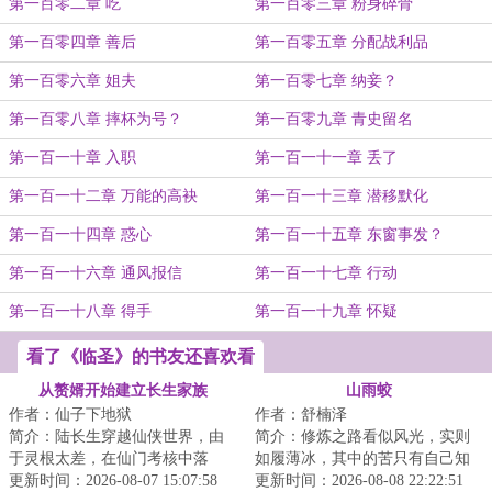
第一百零二章 吃
第一百零三章 粉身碎骨
第一百零四章 善后
第一百零五章 分配战利品
第一百零六章 姐夫
第一百零七章 纳妾？
第一百零八章 摔杯为号？
第一百零九章 青史留名
第一百一十章 入职
第一百一十一章 丢了
第一百一十二章 万能的高袂
第一百一十三章 潜移默化
第一百一十四章 惑心
第一百一十五章 东窗事发？
第一百一十六章 通风报信
第一百一十七章 行动
第一百一十八章 得手
第一百一十九章 怀疑
看了《临圣》的书友还喜欢看
从赘婿开始建立长生家族
山雨蛟
作者：仙子下地狱
作者：舒楠泽
简介：陆长生穿越仙侠世界，由
简介：修炼之路看似风光，实则
于灵根太差，在仙门考核中落
如履薄冰，其中的苦只有自己知
选。好在有着多子多福系统，生
更新时间：2026-08-07 15:07:58
道。一条出身寒微的黑蛇，无依
更新时间：2026-08-08 22:22:51