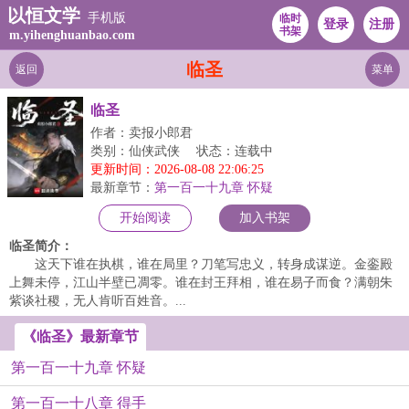
以恒文学
手机版
临时
登录
注册
书架
m.yihenghuanbao.com
临圣
返回
菜单
临圣
作者：卖报小郎君
类别：仙侠武侠
状态：连载中
更新时间：2026-08-08 22:06:25
最新章节：
第一百一十九章 怀疑
开始阅读
加入书架
临圣简介：
这天下谁在执棋，谁在局里？刀笔写忠义，转身成谋逆。金銮殿
上舞未停，江山半壁已凋零。谁在封王拜相，谁在易子而食？满朝朱
紫谈社稷，无人肯听百姓音。...
《临圣》最新章节
第一百一十九章 怀疑
第一百一十八章 得手