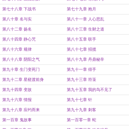
第七十八章 下战书
第七十九章 抱月
第八十章 名与实
第八十一章 人心思乱
第八十二章 扬名
第八十三章 生财之道
第八十四章 静心咒
第八十五章 联手
第八十六章 规律
第八十七章 招揽
第八十八章 阴阳之气
第八十九章 丹鼎秘辛
第九十章 生门变死门
第九十一章 得手
第九十二章 星槎渡前身
第九十三章 符箓
第九十四章 变故
第九十五章 我的鸟不见了
第九十六章 情报
第九十七章 针
第九十八章 应约而来
第九十九章 刺客
第一百章 鬼故事
第一百零一章 蛇